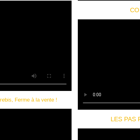
CO
is, Ferme à la vente !
LES PAS 