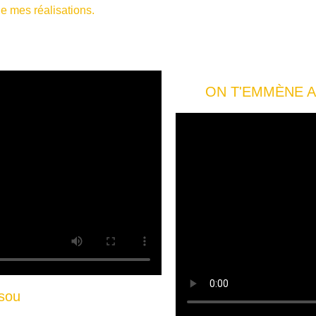
e mes réalisations.
ON T'EMMÈNE AU 
sou